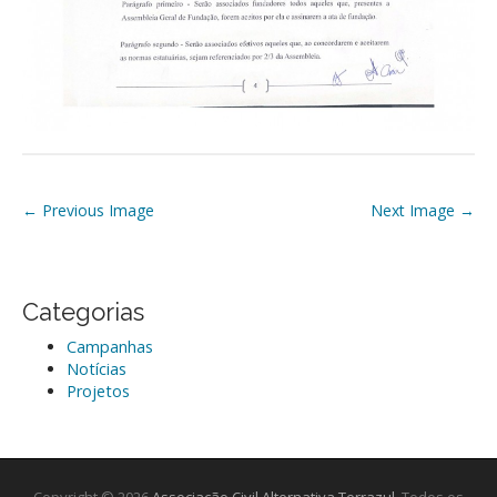
P
← Previous Image
Next Image →
o
s
t
Categorias
n
Campanhas
a
Notícias
v
Projetos
i
g
a