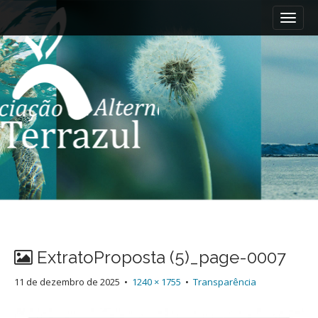
M
S
k
a
i
i
p
n
t
m
o
e
c
n
o
n
u
t
e
n
t
ExtratoProposta (5)_page-0007
11 de dezembro de 2025
•
1240 × 1755
•
Transparência