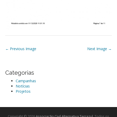
P
← Previous Image
Next Image →
o
s
t
Categorias
n
Campanhas
a
Notícias
v
Projetos
i
g
a
Copyright © 2026
Associação Civil Alternativa Terrazul
. Todos os