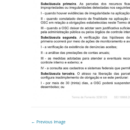
P
← Previous Image
o