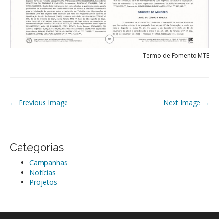
Termo de Fomento MTE
P
← Previous Image
Next Image →
o
s
t
Categorias
n
Campanhas
a
Notícias
v
Projetos
i
g
a