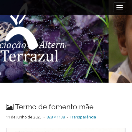
M
S
k
a
i
i
p
n
t
m
o
e
c
n
o
n
u
t
e
n
t
Termo de fomento mãe
11 de junho de 2025
•
828 × 1138
•
Transparência