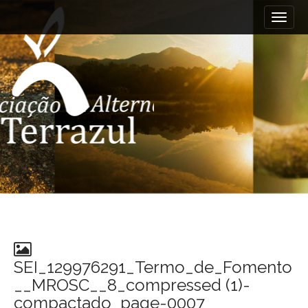
M
S
k
a
i
i
p
n
t
m
o
e
c
n
o
n
u
t
e
n
t
SEI_129976291_Termo_de_Fomento
__MROSC__8_compressed (1)-
compactado_page-0007