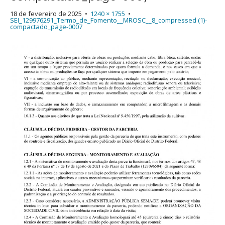
18 de fevereiro de 2025
•
1240 × 1755
•
SEI_129976291_Termo_de_Fomento__MROSC__8_compressed (1)-
compactado_page-0007